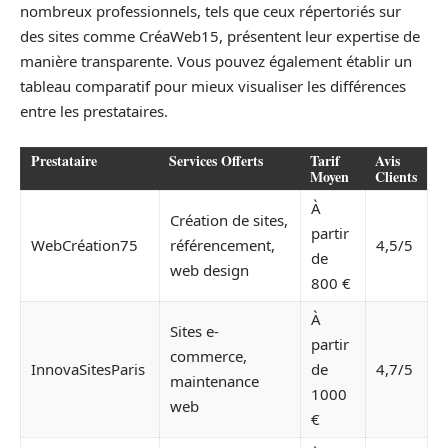
nombreux professionnels, tels que ceux répertoriés sur
des sites comme CréaWeb15, présentent leur expertise de
manière transparente. Vous pouvez également établir un
tableau comparatif pour mieux visualiser les différences
entre les prestataires.
Prestataire
Services Offerts
Tarif
Avis
Moyen
Clients
À
Création de sites,
partir
WebCréation75
référencement,
4,5/5
de
web design
800 €
À
Sites e-
partir
commerce,
InnovaSitesParis
de
4,7/5
maintenance
1000
web
€