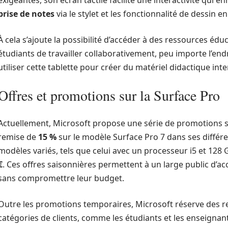
exigeantes, son écran tactile facilite une interactivité qui en
prise de notes
via le stylet et les fonctionnalité de dessin 
À cela s’ajoute la possibilité d’accéder à des ressources édu
étudiants de travailler collaborativement, peu importe l’end
utiliser cette tablette pour créer du matériel didactique inter
Offres et promotions sur la Surface Pro
Actuellement, Microsoft propose une série de promotions 
remise de
15 %
sur le modèle Surface Pro 7 dans ses différe
modèles variés, tels que celui avec un processeur i5 et 128 
€
. Ces offres saisonnières permettent à un large public d’
sans compromettre leur budget.
Outre les promotions temporaires, Microsoft réserve des 
catégories de clients, comme les étudiants et les enseignant