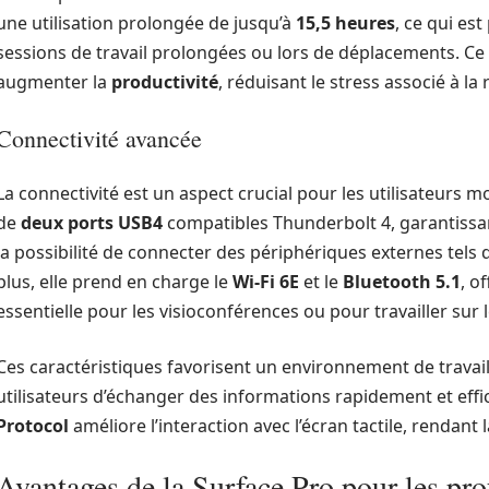
une utilisation prolongée de jusqu’à
15,5 heures
, ce qui es
sessions de travail prolongées ou lors de déplacements. C
augmenter la
productivité
, réduisant le stress associé à l
Connectivité avancée
La connectivité est un aspect crucial pour les utilisateurs 
de
deux ports USB4
compatibles Thunderbolt 4, garantissan
la possibilité de connecter des périphériques externes tels
plus, elle prend en charge le
Wi-Fi 6E
et le
Bluetooth 5.1
, o
essentielle pour les visioconférences ou pour travailler sur l
Ces caractéristiques favorisent un environnement de trava
utilisateurs d’échanger des informations rapidement et effi
Protocol
améliore l’interaction avec l’écran tactile, rendant 
Avantages de la Surface Pro pour les pro